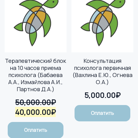
Терапевтический блок
Консультация
на 10 часов приема
психолога первичная
психолога (Бабаева
(Вахлина Е.Ю., Огнева
А.А., Измайлова А.И.,
О.А.)
Партнов Д.А.)
5,000.00
₽
50,000.00
₽
Первоначальная
Текущая
40,000.00
₽
Оплатить
цена
цена:
составляла
40,000.00₽.
Оплатить