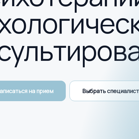
хологичес
сультиров
аписаться на прием
Выбрать специалист