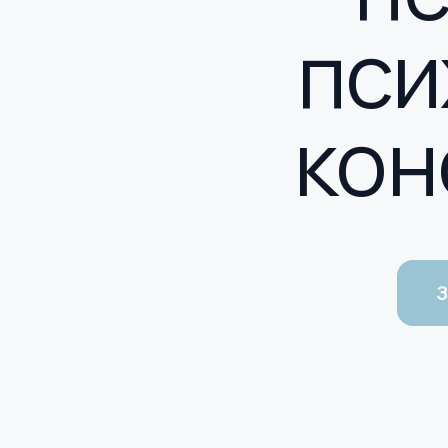
пси
кон
З