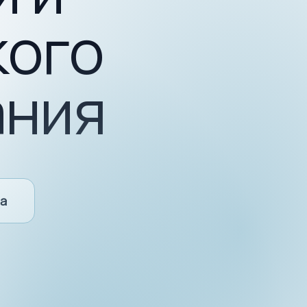
кого
ания
а