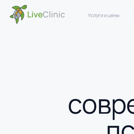
Услуги и цены
cовр
пс