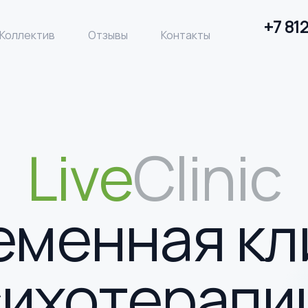
+7 81
Коллектив
Отзывы
Контакты
Live
Clinic
еменная кл
ихотерапи